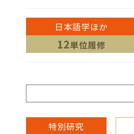
日本語学ほか
12
単位履修
特別研究