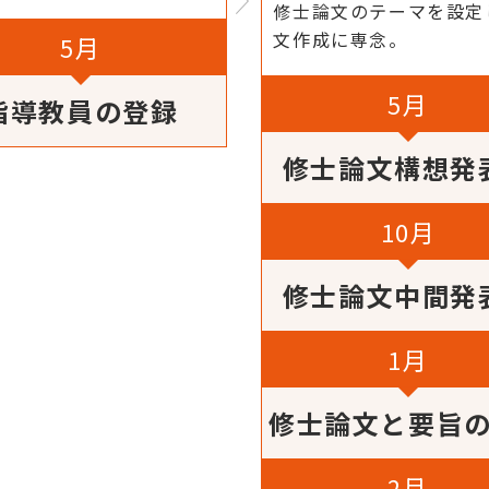
修士論文のテーマを設定
文作成に専念。
5月
5月
指導教員の登録
修士論文構想発
10月
修士論文中間発
1月
修士論文と要旨
2月