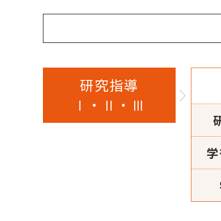
研究指導
Ⅰ・Ⅱ・Ⅲ
学