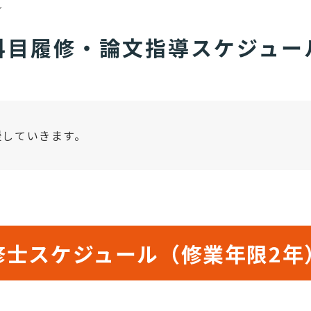
ル
科目履修・論文指導
スケジュー
援していきます。
修士スケジュール
（修業年限2年