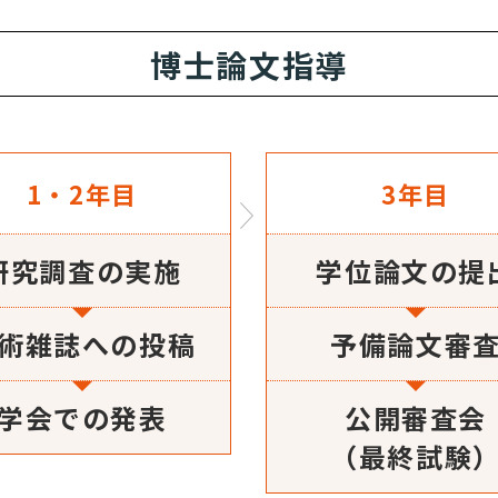
博士論文指導
1・2年目
3年目
研究調査の実施
学位論文の提
術雑誌への投稿
予備論文審
学会での発表
公開審査会
（最終試験