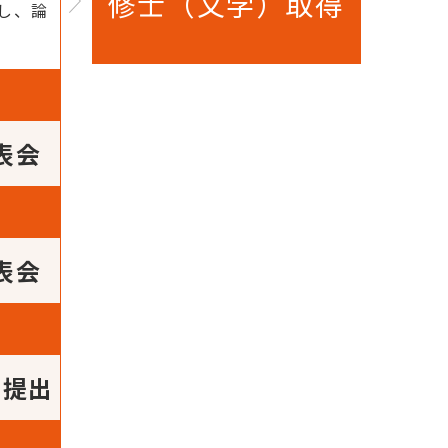
修士（文学）取得
し、論
表会
表会
の提出