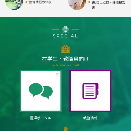
教育情報の公表
書/自己点検・評価報告
書
SPECIAL
在学生・教職員向け
for Students and Staff
麗澤ポータル
教務情報