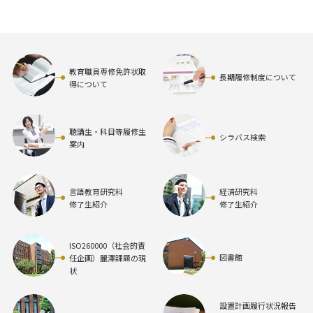
教育職員専修免許状取
長期履修制度について
得について
聴講生・科目等履修生
シラバス検索
案内
言語教育研究科
経済研究科
修了生紹介
修了生紹介
ISO260000（社会的責
図書館
任企画）麗澤課題の現
状
設置計画履行状況報告