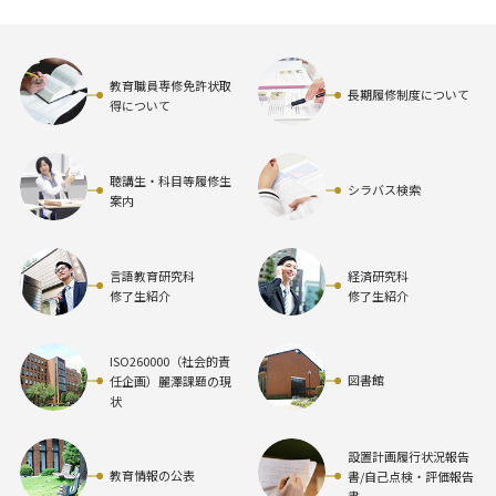
教育職員専修免許状取
長期履修制度について
得について
聴講生・科目等履修生
シラバス検索
案内
言語教育研究科
経済研究科
修了生紹介
修了生紹介
ISO260000（社会的責
図書館
任企画）麗澤課題の現
状
設置計画履行状況報告
教育情報の公表
書/自己点検・評価報告