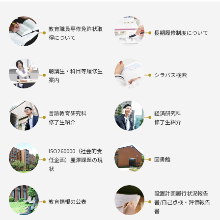
教育職員専修免許状取
長期履修制度について
得について
聴講生・科目等履修生
シラバス検索
案内
言語教育研究科
経済研究科
修了生紹介
修了生紹介
ISO260000（社会的責
図書館
任企画）麗澤課題の現
状
設置計画履行状況報告
教育情報の公表
書/自己点検・評価報告
書