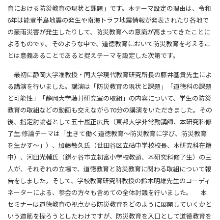
育における防災教育の現状と課題」です。本テーマ設定の理由は、令和
6年は能登半島地震の発生や南海トラフ地震情報が発表されたり各地で
の豪雨災害が発生したりして、防災教育への意識が高まってきたことに
よるものです。そのような中で、道徳教育において防災教育を考えるこ
とは意義あることであると捉えテーマを設定した次第です。
最初に静岡大学准教授・同大学現代教育研究所長の藤井基貴先生によ
る講演を行いました。講演は「防災教育の現状と課題」「道徳科の課題
と可能性」「静岡大学藤井研究室の取組」の内容について、学生の防災
教育の取組などの動画も交えながら70分の講演をいただきました。その
後、指定討論者として五十嵐正広氏（東邦大学非常勤講師、本研究科修
了生:修論テーマは「生きて働く道徳教育～防災教育に学び、防災教育
を生かす～」）、加藤敏久氏（世田谷区立砧中学校校長、本研究科在籍
中）、河田光輔氏（鎌ヶ谷市立初富小学校教頭、本研究科修了生）の三
人が、それぞれの立場で、道徳教育と防災教育に関わる取組について報
告をしました。そして、学校教育研究科教授の鈴木明雄先生のコーディ
ネーターによる、参会の方々も含めての全体討議を行いました。 本
セミナーは道徳教育の視点から防災教育をどのように展開していくかと
いう道筋を探ろうとしたわけですが、防災教育を入口として道徳教育を