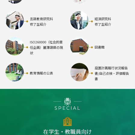
言語教育研究科
経済研究科
修了生紹介
修了生紹介
ISO260000（社会的責
図書館
任企画）麗澤課題の現
状
設置計画履行状況報告
教育情報の公表
書/自己点検・評価報告
書
SPECIAL
在学生・教職員向け