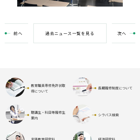
前
へ
過去ニュース一覧を見る
次
へ
教育職員専修免許状取
長期履修制度について
得について
聴講生・科目等履修生
シラバス検索
案内
言語教育研究科
経済研究科