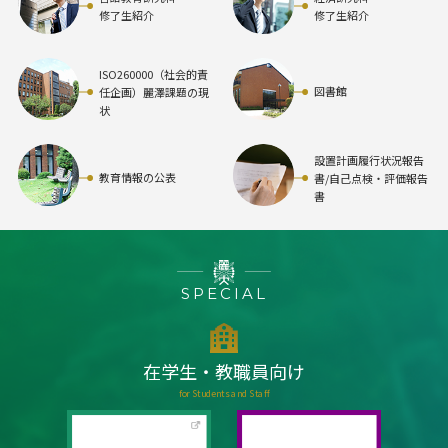
修了生紹介
修了生紹介
ISO260000（社会的責
図書館
任企画）麗澤課題の現
状
設置計画履行状況報告
教育情報の公表
書/自己点検・評価報告
書
SPECIAL
在学生・教職員向け
for Students and Staff